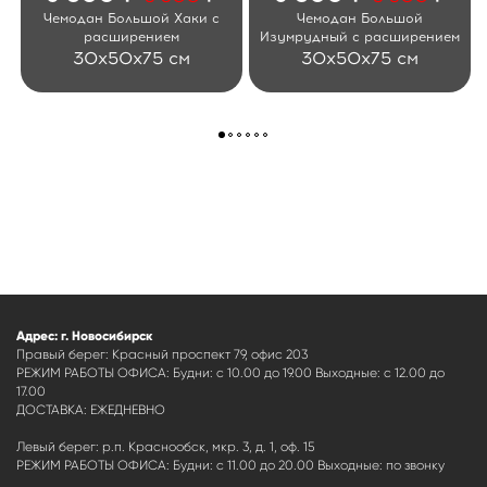
Чемодан Большой Хаки с
Чемодан Большой
расширением
Изумрудный с расширением
30x50x75 см
30x50x75 см
Адрес: г. Новосибирск
Правый берег: Красный проспект 79, офис 203
РЕЖИМ РАБОТЫ ОФИСА: Будни: с 10.00 до 19.00 Выходные: с 12.00 до
17.00
ДОСТАВКА: ЕЖЕДНЕВНО
Левый берег: р.п. Краснообск, мкр. 3, д. 1, оф. 15
РЕЖИМ РАБОТЫ ОФИСА: Будни: с 11.00 до 20.00 Выходные: по звонку