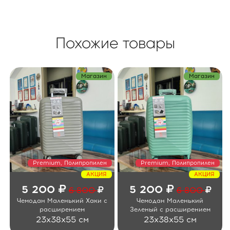
Похожие товары
Магазин
Магазин
Premium, Полипропилен
Premium, Полипропилен
АКЦИЯ
АКЦИЯ
5 200
5 200
6 800
6 800
Чемодан Маленький Хаки с
Чемодан Маленький
расширением
Зеленый с расширением
23x38x55 см
23x38x55 см