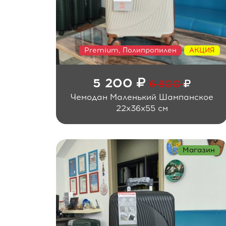
Premium, Полипропилен
АКЦИЯ
5 200
6 800
Чемодан Маленький Шампанское
22x36x55 см
Магазин