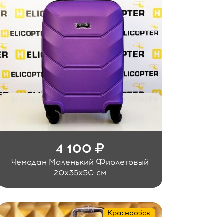
4 100
Чемодан Маленький Фиолетовый
20x35x50 см
Краснообск