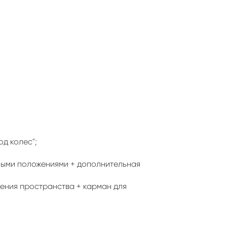
од колес";
мыми положениями + дополнительная
ления пространства + карман для