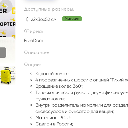
Доступные размеры:
1)
22x36x52 см
Магазин
Фирма:
FreeDom
Описание:
Опции:
Кодовый замок;
4 прорезиненных шасси с опцией "Тихий х
Вращение колёс 360°;
Телескопическая ручка с двумя фиксируе
ручка+ножки;
Внутри разделитель на молнии для разде
аксессуаров и фиксатор для вещей;
Материал: PC U;
Сделан в России;