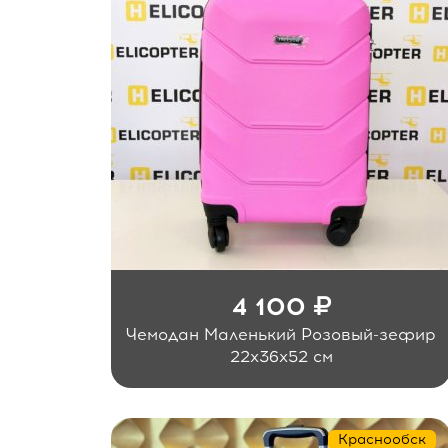
4 100
Чемодан Маленький Розовый-зефир
22x36x52 см
Краснообск